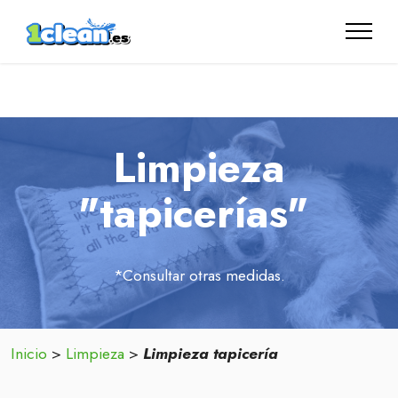
Limpieza vapor mas inyección y extracción en tapicería, sofas,
sillas, colchones, alfombras interior coches, Marbella, Estepona,
Malaga.
Limpieza
"tapicerías"
*Consultar otras medidas.
Inicio
>
Limpieza
>
Limpieza tapicería